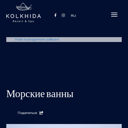
Toggle
RU
navigati
Hotel management software
Морские ванны
Поделиться