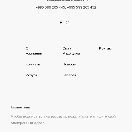
+995 599 205 445, +995 599 205 452
О
Спа /
Kонтакт
компании
Mедицина
Комнаты
Новости
Услуги
Галерея
бюллетень
Чтобы подписаться на рассылку, пожалуйста, напишите свой
электронный адрес