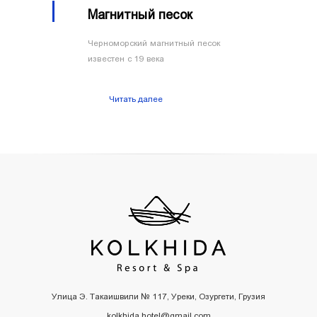
Магнитный песок
Черноморский магнитный песок
известен с 19 века
Читать далее
Улица Э. Такаишвили № 117, Уреки, Озургети, Грузия
kolkhida.hotel@gmail.com