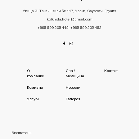
Улица Э. Такаишвили № 117, Уреки, Озургети, Грузия
kolkhida.hotel@gmail.com
+995 599 205 445, +995 599 205 452
О
Спа /
Kонтакт
компании
Mедицина
Комнаты
Новости
Услуги
Галерея
бюллетень