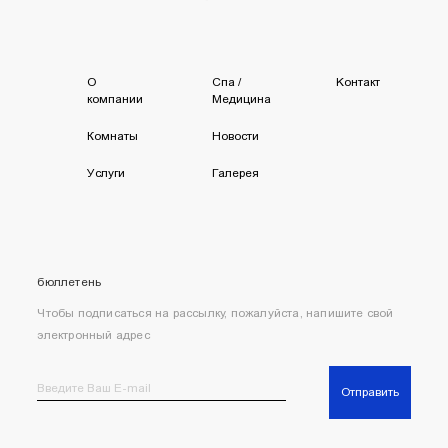
О
Спа /
Kонтакт
компании
Mедицина
Комнаты
Новости
Услуги
Галерея
бюллетень
Чтобы подписаться на рассылку, пожалуйста, напишите свой
электронный адрес
Отправить