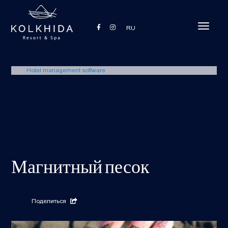
Toggle
RU
navigati
Hotel management software
Магнитный песок
Поделиться