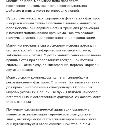
магнитное поле, магнитное поле проявляет
противовоспалительное, противовоспалительное
действие и стимулирует регенерацию тканей.
Существует несколько природных и физических факторов
- морской климат, теплые песчаные ванны и магнитное
поле небольшой напряженности в Уреки для релаксации
и лечения человеческого организма. Все это создает
наилучшие условия для восстановления и релаксации.
Магнитно-песчаные спа в основном используются для
суставов костей, периферической нервной системы,
заболеваний и рахита. У детей магнитно-песчаные ванны
принимаются при заболеваниях врожденной костной
системы. Также в случае шизофрении, лортоза, кифоза и
других дефектов.
Море со своим комплексом является сильнейшим
рекреационным фактором. Это имеет большое значение
для правильного лечения спа-процедур. Особенно в
морских условиях. Солнечные лучи являются наиболее
естественным и естественным фактором. Их ассортимент
очень сильный
Примером физиологической адаптации организма
является акриматизация - прежде всего мы должны
знать, что люди могут стать ариматизированными, пока
они путешествуют в своей собственной стране. Чем