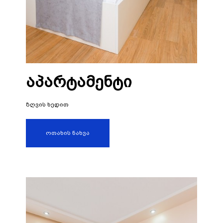
აპარტამენტი
ზღვის ხედით
ოთახის ნახვა